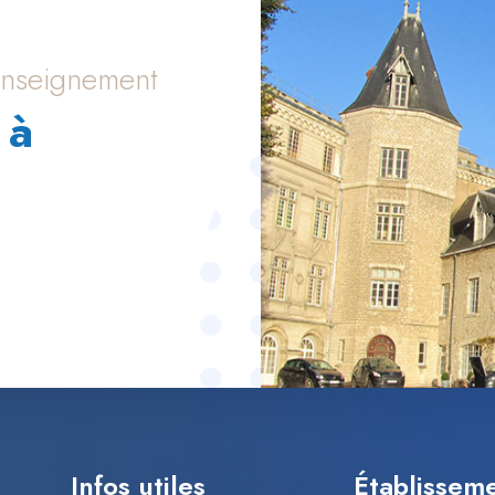
’enseignement
 à
Infos utiles
Établissem