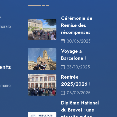
s
Cérémonie de
Remise des
nérale
récompenses
30/06/2025
Voyage a
Barcelone !
ents
23/10/2025
Rentrée
2025/2026 !
imaire
03/09/2025
Diplôme National
du Brevet : une